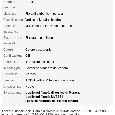
Nome di
Ugello
prodotto:
Materiale:
Fibra di carbonio importata
Classificazione:
Vortice di Murata che gira
Processo
Macchina per iniezione importata
meccanico:
Elaborazione
Finitura di precisione
del livello:
Colore:
Colore trasparente
Certificazione:
CE
Dimensione:
Il requisito dei clienti
Imballaggio:
Pacchetto standard del cartone
Garanzia:
12 mesi
Servizio:
Il ODM dell'OEM ha personalizzato
Circostanza:
Nuovo
Ugello del filatoio di vortice di Murata
Evidenziare:
,
Ugello del filatoio MVS861
,
I pezzi di ricambio del filatoio dotano
I pezzi di ricambio del filatoio di vortice di Murata dotano 861-300-043 d'un
polverizzatore per MVS861/MVS870 con buona qualità