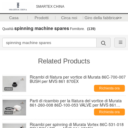
SMARTEX CHINA
Casa
Prodotti
Circa noi
Giro della fabbrica
>>
spinning machine spares
Qualità
Fornitore.
(139)
Related Products
Ricambi di filatura per vortice di Murata 86C-700-007
BUSH per MVS 861 870EX
Richiesta ora
Parti di ricambio per la filatura del vortice di Murata
861-260-008 86D-100-053 VALVE per MVS 861
870EX
Richiesta ora
Ricambi per spinning di Murata Vortex 86C-531-018