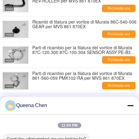
REV-ROLLER per MVS 861 870EX
Richiesta ora
Ricambi di filatura per vortice di Murata 86C-540-006
GEAR per MVS 861 870EX
Richiesta ora
Parti di ricambio per la filatura del vortice di Murata
87C-120-300 87C-100-304 SENSOR ASSY PE-B3D
per MVS 861 870EX
Richiesta ora
Parti di ricambio per la filatura del vortice di Murata
861-560-059 PMK102-RA per MVS 861 870EX
Richiesta ora
Ricambi per pneumatici per MVS 870EX
Queena Chen
Richiesta ora
Fabbricazione di tubi per MVS 861
11:04 PM
Richiesta ora
Good day, what product are you looking for?