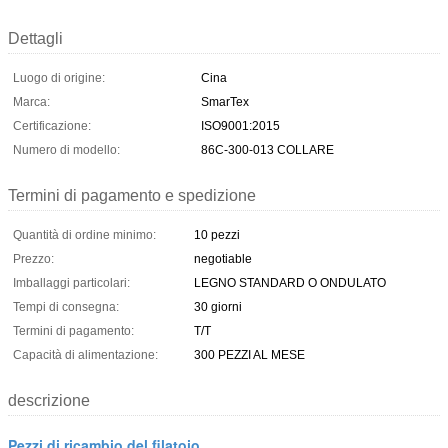
Dettagli
Luogo di origine:
Cina
Marca:
SmarTex
Certificazione:
ISO9001:2015
Numero di modello:
86C-300-013 COLLARE
Termini di pagamento e spedizione
Quantità di ordine minimo:
10 pezzi
Prezzo:
negotiable
Imballaggi particolari:
LEGNO STANDARD O ONDULATO
Tempi di consegna:
30 giorni
Termini di pagamento:
T/T
Capacità di alimentazione:
300 PEZZI AL MESE
descrizione
Pezzi di ricambio del filatoio