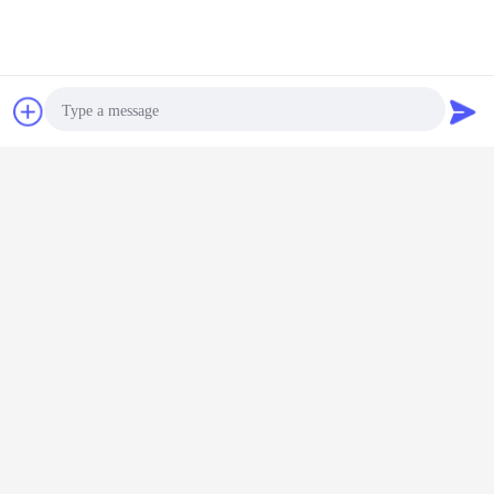
Chiacchierare
Richiedere un
preventivo
Photo
Video Call
Audio Call