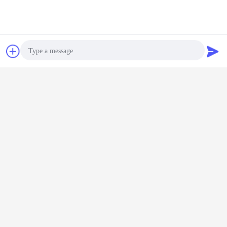
Chiacchierare
Richiedere un
preventivo
Photo
Video Call
Audio Call