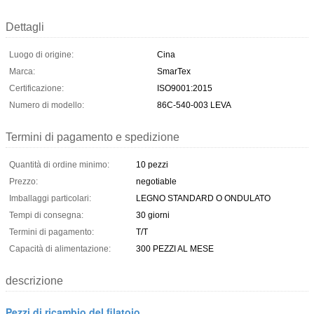
Dettagli
Luogo di origine:
Cina
Marca:
SmarTex
Certificazione:
ISO9001:2015
Numero di modello:
86C-540-003 LEVA
Termini di pagamento e spedizione
Quantità di ordine minimo:
10 pezzi
Prezzo:
negotiable
Imballaggi particolari:
LEGNO STANDARD O ONDULATO
Tempi di consegna:
30 giorni
Termini di pagamento:
T/T
Capacità di alimentazione:
300 PEZZI AL MESE
descrizione
Pezzi di ricambio del filatoio