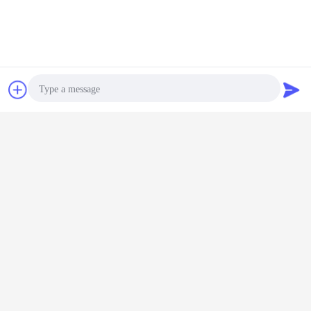
Chiacchierare
Richiedere un
preventivo
Photo
Video Call
Audio Call