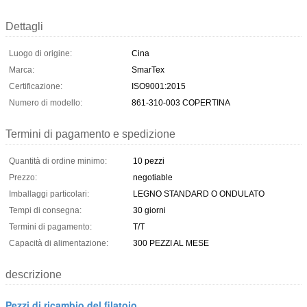
Dettagli
Luogo di origine:
Cina
Marca:
SmarTex
Certificazione:
ISO9001:2015
Numero di modello:
861-310-003 COPERTINA
Termini di pagamento e spedizione
Quantità di ordine minimo:
10 pezzi
Prezzo:
negotiable
Imballaggi particolari:
LEGNO STANDARD O ONDULATO
Tempi di consegna:
30 giorni
Termini di pagamento:
T/T
Capacità di alimentazione:
300 PEZZI AL MESE
descrizione
Pezzi di ricambio del filatoio