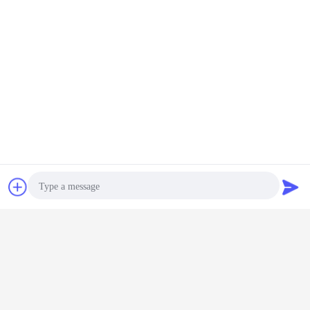
Chiacchierare
Richiedere un
preventivo
Photo
Video Call