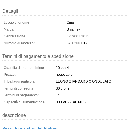
Dettagli
Luogo di origine:
Cina
Marca:
SmarTex
Certificazione:
ISO9001:2015
Numero di modello:
87D-200-017
Termini di pagamento e spedizione
Quantità di ordine minimo:
10 pezzi
Prezzo:
negotiable
Imballaggi particolari:
LEGNO STANDARD O ONDULATO
Tempi di consegna:
30 giorni
Termini di pagamento:
T/T
Capacità di alimentazione:
300 PEZZI AL MESE
descrizione
Pezzi di ricambio del filatoio