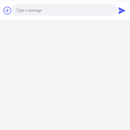
Chiacchierare
Richiedere un
preventivo
Photo
Video Call
Audio Call