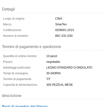
Dettagli
Luogo di origine:
CINA
Marca:
SmarTex
Certificazione:
ISO9001:2015
Numero di modello:
86C-531-030
Termini di pagamento e spedizione
Quantità di ordine minimo:
10 pezzi
Prezzo:
negotiable
Imballaggi particolari:
LEGNO STANDARD O ONDULATO
Tempi di consegna:
30 GIORNI
Termini di pagamento:
T/T
Capacità di alimentazione:
300 PEZZI AL MESE
descrizione
Pezzi di ricambio del filatoio